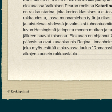
elokuvassa Valkoisen Peuran roolissa.
Katariin
on rakkaustarina, joka kertoo klassisesta ei-to
rakkaudesta, jossa muonamiehen tytär ja rikas k
ja taistelevat yhdessä jo valmiiksi tuhoontuomi
luvun Helsingissä ja lopulta monen mutkan ja 
jälkeen saavat toisensa. Elokuvan on ohjannut 
pääosissa ovat kuvankaunis Regina Linnanheim
joka myös esittää elokuvassa laulun ”Romanssi”
aikojen kaunein rakkauslaulu.
© Roskisprinssi