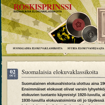
ROSKISPRINSSI
SUOMALAISIA ELOKUVAKLASSIKOITA
SUOMALAISIA ELOKUVAKLASSIKOITA
SUURIA ELOKUVAOHJAAJIA
02
Suomalaisia elokuvaklassikoita
OCT
Suomalainen elokuvahistoria ulottuu aina 19
Ensimmäiset elokuvat olivat varsin lyhyehköj
elokuvien tuotanto käynnistyi 1920-luvulla, 
1930-luvullla elokuvatoiminta oli jo täydessä