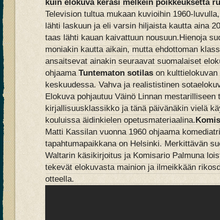
kuin elokuva keräsi melkein poikkeuksetta r
Television tultua mukaan kuvioihin 1960-luvulla
lähti laskuun ja eli varsin hiljaista kautta aina 20
taas lähti kauan kaivattuun nousuun.Hienoja suo
moniakin kautta aikain, mutta ehdottoman klas
ansaitsevat ainakin seuraavat suomalaiset elo
ohjaama
Tuntematon sotilas
on kulttielokuva
keskuudessa. Vahva ja realististinen sotaeloku
Elokuva pohjautuu Väinö Linnan mestarilliseen 
kirjallisuusklassikko ja tänä päivänäkin vielä 
kouluissa äidinkielen opetusmateriaalina.
Komis
Matti Kassilan vuonna 1960 ohjaama komediatril
tapahtumapaikkana on Helsinki. Merkittävän suo
Waltarin käsikirjoitus ja Komisario Palmuna lois
tekevät elokuvasta mainion ja ilmeikkään rikos
otteella.