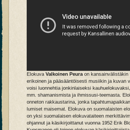
Elokuva
Valkoinen Peura
on kansainvälistäkin
erikoinen ja pääsääntöisesti musiikin ja kuvan v
voisi luonnehtia jonkinlaiseksi kauhuelokuvaksi, 
mm. shamanismista ja ihmissusi-teemasta. Elo
onneton rakkaustarina, jonka tapahtumapaikkan
lumiset maisemat. Elokuva on suomalaisten elo
on yksi suomalaisen elokuvataiteen merkittävi
ohjannut ja käsikirjoittanut vuonna 1952 Erik B
Kuosmanen oli toinen elokuvan käsikirjoittajista